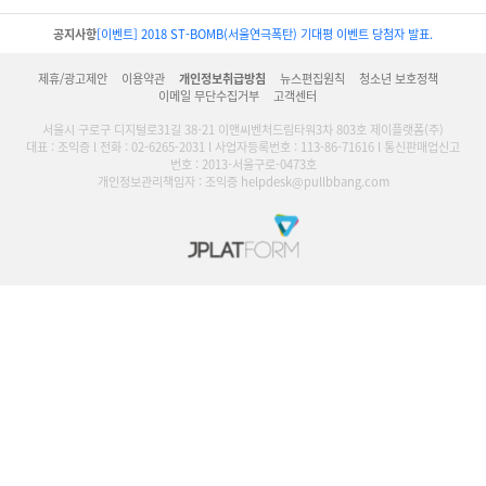
공지사항
[이벤트] 2018 ST-BOMB(서울연극폭탄) 기대평 이벤트 당첨자 발표.
제휴/광고제안
이용약관
개인정보취급방침
뉴스편집원칙
청소년 보호정책
이메일 무단수집거부
고객센터
서울시 구로구 디지털로31길 38-21 이앤씨벤처드림타워3차 803호 제이플랫폼(주)
대표 : 조익증 l 전화 : 02-6265-2031 l 사업자등록번호 : 113-86-71616 l 통신판매업신고
번호 : 2013-서울구로-0473호
개인정보관리책임자 : 조익증 helpdesk@pullbbang.com