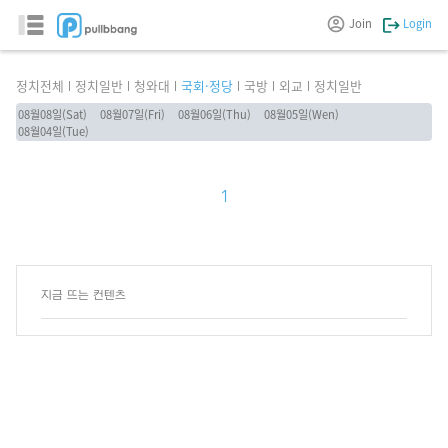
Join
Login
정치전체
정치일반
청와대
국회·정당
국방
외교
정치일반
08월08일(Sat)
08월07일(Fri)
08월06일(Thu)
08월05일(Wen)
08월04일(Tue)
1
지금 뜨는 컨텐츠