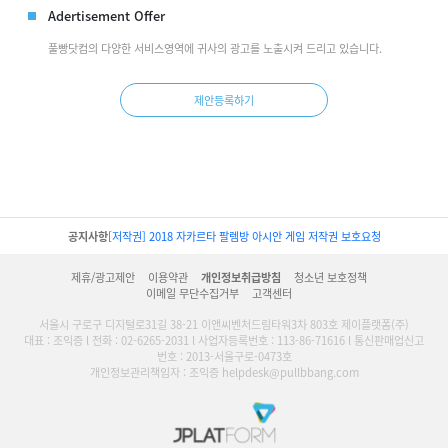
Adertisement Offer
풀빵닷컴의 다양한 서비스영역에 귀사의 광고를 노출시켜 드리고 있습니다.
제안등록하기
공지사항
[저작권] 2018 자카르타 팔렘방 아시안 게임 저작권 보호요청
제휴/광고제안
이용약관
개인정보취급방침
청소년 보호정책
이메일 무단수집거부
고객센터
서울시 구로구 디지털로31길 38-21 이앤씨벤처드림타워3차 803호 제이플랫폼(주)
대표 : 조익증 l 전화 : 02-6265-2031 l 사업자등록번호 : 113-86-71616 l 통신판매업신고
번호 : 2013-서울구로-0473호
개인정보관리책임자 : 조익증 helpdesk@pullbbang.com