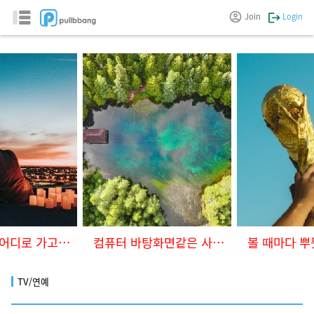
Join
Login
컴퓨터 바탕화면같은 사진들
볼 때마다 뿌듯할 것 같아요
TV/연예