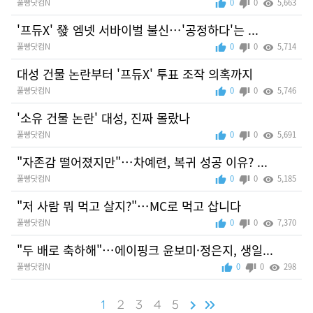
풀빵닷컴N
0
0
5,663
'프듀X' 發 엠넷 서바이벌 불신…'공정하다'는 ...
풀빵닷컴N
0
0
5,714
대성 건물 논란부터 '프듀X' 투표 조작 의혹까지
풀빵닷컴N
0
0
5,746
'소유 건물 논란' 대성, 진짜 몰랐나
풀빵닷컴N
0
0
5,691
"자존감 떨어졌지만"…차예련, 복귀 성공 이유? ...
풀빵닷컴N
0
0
5,185
"저 사람 뭐 먹고 살지?"…MC로 먹고 삽니다
풀빵닷컴N
0
0
7,370
"두 배로 축하해"…에이핑크 윤보미·정은지, 생일...
풀빵닷컴N
0
0
298
1
2
3
4
5