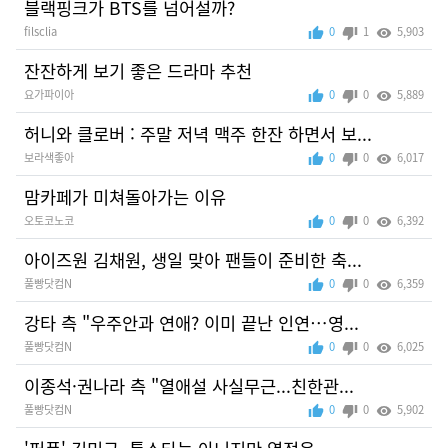
블랙핑크가 BTS를 넘어설까?
filsclia
0
1
5,903
잔잔하게 보기 좋은 드라마 추천
요가파이아
0
0
5,889
허니와 클로버 : 주말 저녁 맥주 한잔 하면서 보...
보라색좋아
0
0
6,017
맘카페가 미쳐돌아가는 이유
오토코노코
0
0
6,392
아이즈원 김채원, 생일 맞아 팬들이 준비한 축...
풀빵닷컴N
0
0
6,359
강타 측 "우주안과 연애? 이미 끝난 인연…영...
풀빵닷컴N
0
0
6,025
이종석·권나라 측 "열애설 사실무근...친한관...
풀빵닷컴N
0
0
5,902