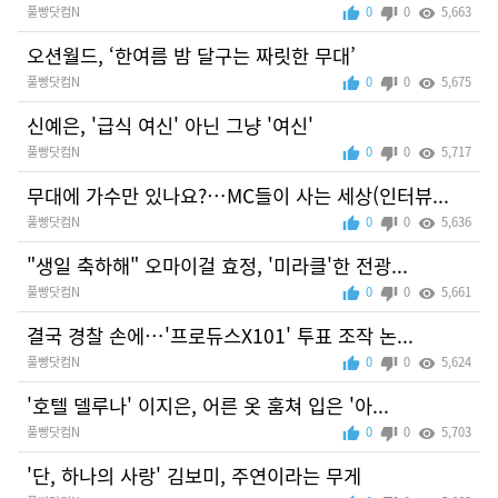
풀빵닷컴N
0
0
5,663
오션월드, ‘한여름 밤 달구는 짜릿한 무대’
풀빵닷컴N
0
0
5,675
신예은, '급식 여신' 아닌 그냥 '여신'
풀빵닷컴N
0
0
5,717
무대에 가수만 있나요?…MC들이 사는 세상(인터뷰...
풀빵닷컴N
0
0
5,636
"생일 축하해" 오마이걸 효정, '미라클'한 전광...
풀빵닷컴N
0
0
5,661
결국 경찰 손에…'프로듀스X101' 투표 조작 논...
풀빵닷컴N
0
0
5,624
'호텔 델루나' 이지은, 어른 옷 훔쳐 입은 '아...
풀빵닷컴N
0
0
5,703
'단, 하나의 사랑' 김보미, 주연이라는 무게