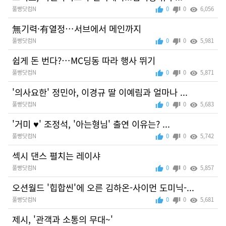
풀빵닷컴N
0
0
6,056
無기력·有열정…서브에서 메인까지
풀빵닷컴N
0
0
5,981
쉽게 돈 번다?…MC딩동 따라 행사 뛰기
풀빵닷컴N
0
0
5,871
'의사요한' 정민아, 이경규 딸 이예림과 얼마나 ...
풀빵닷컴N
0
0
5,683
'거미 ♥' 조정석, '아는형님' 출연 이유는? ...
풀빵닷컴N
0
0
5,742
섹시 댄스 펼치는 레이샤
풀빵닷컴N
0
0
5,857
오션월드 '힙합씬'에 오른 김하온-사이먼 도미닉-...
풀빵닷컴N
0
0
5,681
제시, '관객과 소통의 무대~'