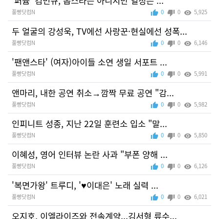
'퍼퓸' 김민규, 톱스타는 아니지만 열정은 ...
풀빵닷컴N
0
0
5,925
두 얼굴의 강성욱, TV에선 사랑꾼·현실에선 성폭...
풀빵닷컴N
0
0
6,146
'팬앤스타' (여자)아이들 소연 생일 서포트 ...
풀빵닷컴N
0
0
5,991
앤마리, 내한 공연 취소→깜짝 무료 공연 "감...
풀빵닷컴N
0
0
5,982
인피니트 성종, 지난 22일 훈련소 입소 "말...
풀빵닷컴N
0
0
5,850
이혜성, 영어 인터뷰 논란 사과 "부폰 양해 ...
풀빵닷컴N
0
0
6,126
'복면가왕' 트루디, '♥이대은' 노래 실력 ...
풀빵닷컴N
0
0
6,021
오지호, 이엘라이즈와 전속계약...김서형 류수...