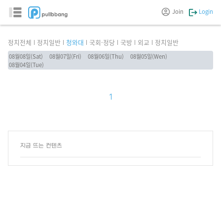
Join
Login
정치전체
정치일반
청와대
국회·정당
국방
외교
정치일반
08월08일(Sat)
08월07일(Fri)
08월06일(Thu)
08월05일(Wen)
08월04일(Tue)
1
지금 뜨는 컨텐츠