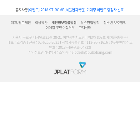
공지사항
[이벤트] 2018 ST-BOMB(서울연극폭탄) 기대평 이벤트 당첨자 발표.
제휴/광고제안
이용약관
개인정보취급방침
뉴스편집원칙
청소년 보호정책
이메일 무단수집거부
고객센터
서울시 구로구 디지털로31길 38-21 이앤씨벤처드림타워3차 803호 제이플랫폼(주)
대표 : 조익증 l 전화 : 02-6265-2031 l 사업자등록번호 : 113-86-71616 l 통신판매업신고
번호 : 2013-서울구로-0473호
개인정보관리책임자 : 조익증 helpdesk@pullbbang.com