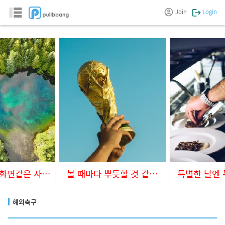
Join
Login
볼 때마다 뿌듯할 것 같아요
특별한 날엔 특별한 음식을~
웰컴
해외축구