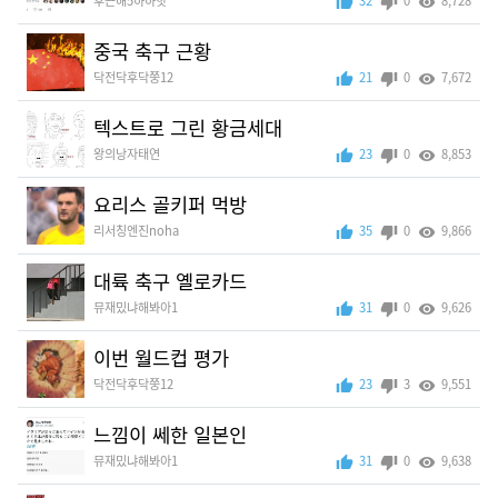
후끈해5하하핫
32
0
8,728
중국 축구 근황
닥전닥후닥쭝12
21
0
7,672
텍스트로 그린 황금세대
왕의낭자태연
23
0
8,853
요리스 골키퍼 먹방
리서칭엔진noha
35
0
9,866
대륙 축구 옐로카드
뮤재밌냐해봐아1
31
0
9,626
이번 월드컵 평가
닥전닥후닥쭝12
23
3
9,551
느낌이 쎄한 일본인
뮤재밌냐해봐아1
31
0
9,638