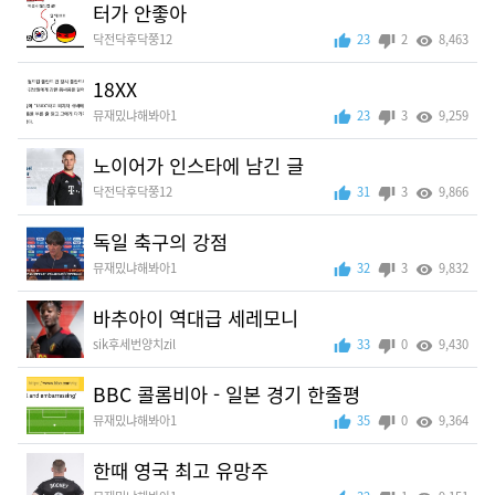
터가 안좋아
닥전닥후닥쭝12
23
2
8,463
18XX
뮤재밌냐해봐아1
23
3
9,259
노이어가 인스타에 남긴 글
닥전닥후닥쭝12
31
3
9,866
독일 축구의 강점
뮤재밌냐해봐아1
32
3
9,832
바추아이 역대급 세레모니
sik후세번양치zil
33
0
9,430
BBC 콜롬비아 - 일본 경기 한줄평
뮤재밌냐해봐아1
35
0
9,364
한때 영국 최고 유망주