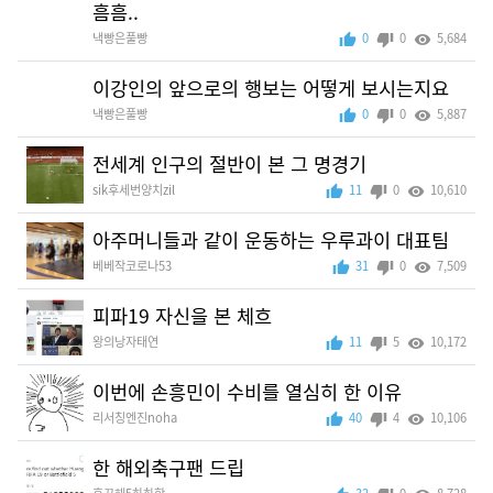
흠흠..
낵빵은풀빵
0
0
5,684
이강인의 앞으로의 행보는 어떻게 보시는지요
낵빵은풀빵
0
0
5,887
전세계 인구의 절반이 본 그 명경기
sik후세번양치zil
11
0
10,610
아주머니들과 같이 운동하는 우루과이 대표팀
베베작코로나53
31
0
7,509
피파19 자신을 본 체흐
왕의낭자태연
11
5
10,172
이번에 손흥민이 수비를 열심히 한 이유
리서칭엔진noha
40
4
10,106
한 해외축구팬 드립