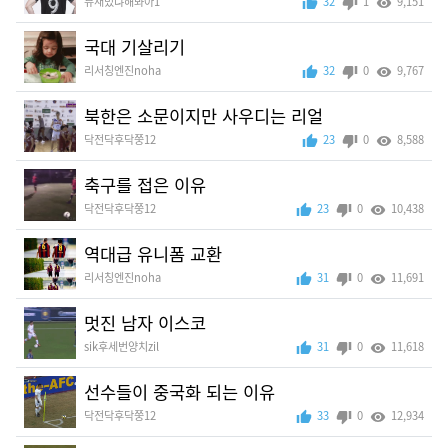
뮤재밌냐해봐아1
32
1
9,151
국대 기살리기
리서칭엔진noha
32
0
9,767
북한은 소문이지만 사우디는 리얼
닥전닥후닥쭝12
23
0
8,588
축구를 접은 이유
닥전닥후닥쭝12
23
0
10,438
역대급 유니폼 교환
리서칭엔진noha
31
0
11,691
멋진 남자 이스코
sik후세번양치zil
31
0
11,618
선수들이 중국화 되는 이유
닥전닥후닥쭝12
33
0
12,934