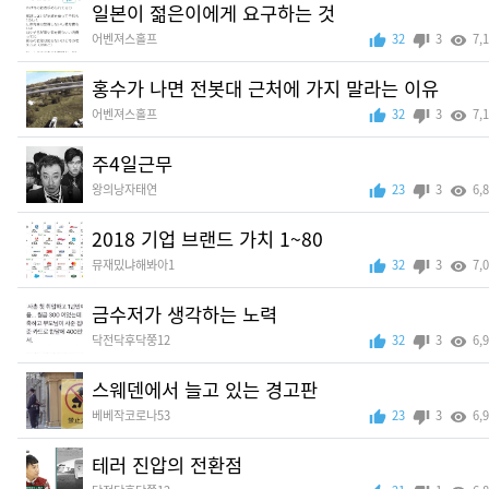
일본이 젊은이에게 요구하는 것
어벤져스홀프
32
3
7,
홍수가 나면 전봇대 근처에 가지 말라는 이유
어벤져스홀프
32
3
7,
주4일근무
왕의낭자태연
23
3
6,
2018 기업 브랜드 가치 1~80
뮤재밌냐해봐아1
32
3
7,
금수저가 생각하는 노력
닥전닥후닥쭝12
32
3
6,
스웨덴에서 늘고 있는 경고판
베베작코로나53
23
3
6,
테러 진압의 전환점