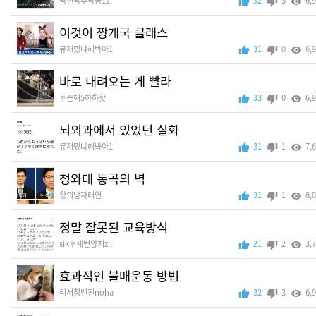
닥전닥후닥쭝12
32
3
6,
이것이 짱개국 클래스
뮤재밌냐해봐아1
31
0
6,
바로 내려오는 게 빨라
후끈해5하하핫
33
0
6,
뇌외과에서 있었던 실화
뮤재밌냐해봐아1
31
1
7,
청와대 통곡의 벽
왕의낭자태연
31
1
8,
정말 잘못된 교육방식
sik후세번양치zil
21
2
3,
효과적인 불매운동 방법
리서칭엔진noha
32
3
6,