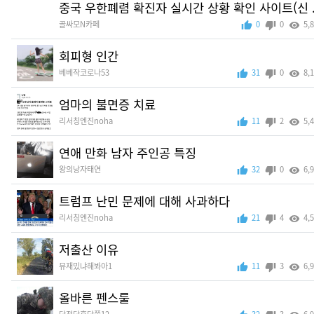
중국 우한폐렴 확진자 실시간 상황 확인 사이트(신 ..
골싸모N카페
0
0
5,
회피형 인간
베베작코로나53
31
0
8,
엄마의 불면증 치료
리서칭엔진noha
11
2
5,
연애 만화 남자 주인공 특징
왕의낭자태연
32
0
6,
트럼프 난민 문제에 대해 사과하다
리서칭엔진noha
21
4
4,
저출산 이유
뮤재밌냐해봐아1
11
3
6,
올바른 펜스룰