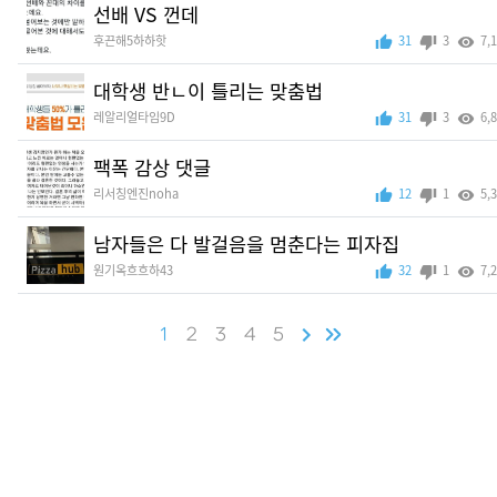
선배 VS 껀데
후끈해5하하핫
31
3
7,
대학생 반ㄴ이 틀리는 맞춤법
레알리얼타임9D
31
3
6,
팩폭 감상 댓글
리서칭엔진noha
12
1
5,
남자들은 다 발걸음을 멈춘다는 피자집
원기옥흐흐하43
32
1
7,
1
2
3
4
5