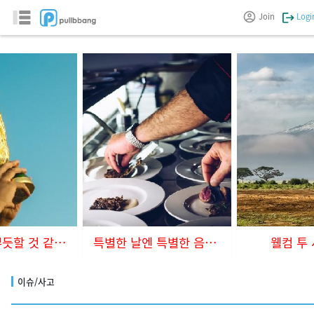
Join
Logi
볼 때마다 뿌듯할 것 같아요
특별한 날엔 특별한 음식을~
웰컴 투
이슈/사고