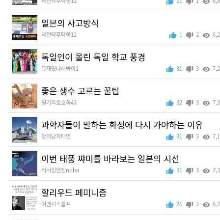
닥전닥후닥쭝12
21
1
6,
일본의 사고방식
닥전닥후닥쭝12
1
2
6,
독일인이 올린 독일 학교 풍경
뮤재밌냐해봐아1
31
3
7,
좋은 생수 고르는 꿀팁
원기옥흐흐하43
32
3
7,
과학자들이 말하는 화성에 다시 가야하는 이유
왕의낭자태연
31
3
7,
이번 태풍 쨔미를 바라보는 일본의 시선
리서칭엔진noha
31
3
7,
할리우드 페미니즘
어벤져스홀프
21
2
6,