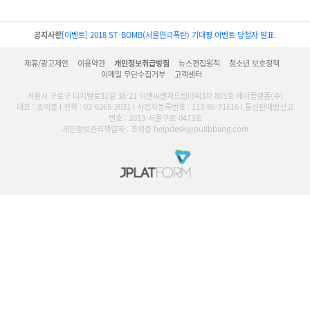
공지사항
[이벤트] 2018 ST-BOMB(서울연극폭탄) 기대평 이벤트 당첨자 발표.
제휴/광고제안
이용약관
개인정보취급방침
뉴스편집원칙
청소년 보호정책
이메일 무단수집거부
고객센터
서울시 구로구 디지털로31길 38-21 이앤씨벤처드림타워3차 803호 제이플랫폼(주)
대표 : 조익증 l 전화 : 02-6265-2031 l 사업자등록번호 : 113-86-71616 l 통신판매업신고
번호 : 2013-서울구로-0473호
개인정보관리책임자 : 조익증 helpdesk@pullbbang.com