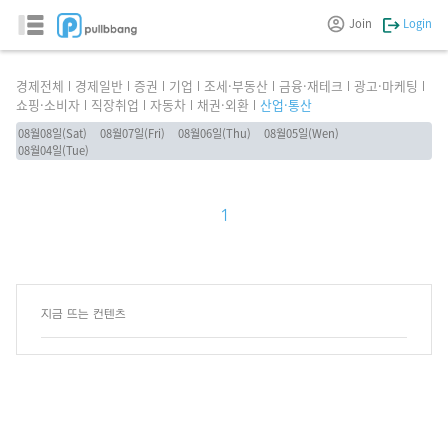
Join
Login
경제전체
경제일반
증권
기업
조세·부동산
금융·재테크
광고·마케팅
쇼핑·소비자
직장취업
자동차
채권·외환
산업·통산
08월08일(Sat)
08월07일(Fri)
08월06일(Thu)
08월05일(Wen)
08월04일(Tue)
1
지금 뜨는 컨텐츠