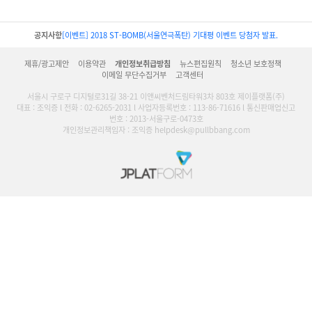
공지사항
[이벤트] 2018 ST-BOMB(서울연극폭탄) 기대평 이벤트 당첨자 발표.
제휴/광고제안
이용약관
개인정보취급방침
뉴스편집원칙
청소년 보호정책
이메일 무단수집거부
고객센터
서울시 구로구 디지털로31길 38-21 이앤씨벤처드림타워3차 803호 제이플랫폼(주)
대표 : 조익증 l 전화 : 02-6265-2031 l 사업자등록번호 : 113-86-71616 l 통신판매업신고
번호 : 2013-서울구로-0473호
개인정보관리책임자 : 조익증 helpdesk@pullbbang.com