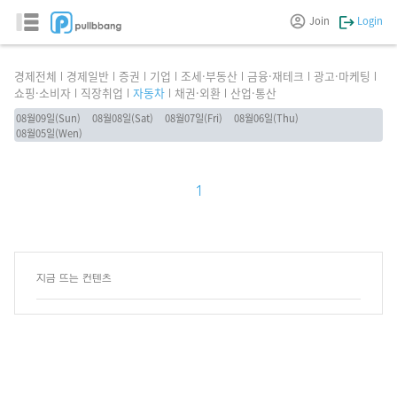
Join
Login
경제전체
경제일반
증권
기업
조세·부동산
금융·재테크
광고·마케팅
쇼핑·소비자
직장취업
자동차
채권·외환
산업·통산
08월09일(Sun)
08월08일(Sat)
08월07일(Fri)
08월06일(Thu)
08월05일(Wen)
1
지금 뜨는 컨텐츠