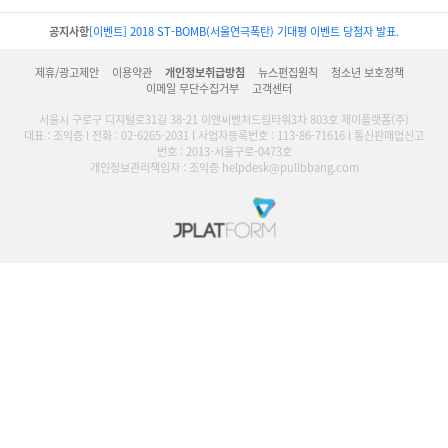
공지사항
[이벤트] 2018 ST-BOMB(서울연극폭탄) 기대평 이벤트 당첨자 발표.
제휴/광고제안
이용약관
개인정보취급방침
뉴스편집원칙
청소년 보호정책
이메일 무단수집거부
고객센터
서울시 구로구 디지털로31길 38-21 이앤씨벤처드림타워3차 803호 제이플랫폼(주)
대표 : 조익증 l 전화 : 02-6265-2031 l 사업자등록번호 : 113-86-71616 l 통신판매업신고
번호 : 2013-서울구로-0473호
개인정보관리책임자 : 조익증 helpdesk@pullbbang.com