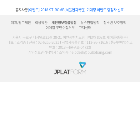
공지사항
[이벤트] 2018 ST-BOMB(서울연극폭탄) 기대평 이벤트 당첨자 발표.
제휴/광고제안
이용약관
개인정보취급방침
뉴스편집원칙
청소년 보호정책
이메일 무단수집거부
고객센터
서울시 구로구 디지털로31길 38-21 이앤씨벤처드림타워3차 803호 제이플랫폼(주)
대표 : 조익증 l 전화 : 02-6265-2031 l 사업자등록번호 : 113-86-71616 l 통신판매업신고
번호 : 2013-서울구로-0473호
개인정보관리책임자 : 조익증 helpdesk@pullbbang.com