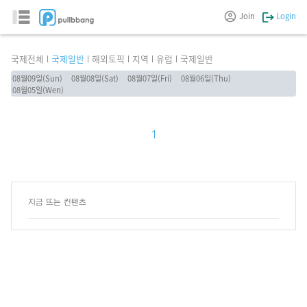
Join
Login
국제전체
국제일반
해외토픽
지역
유럽
국제일반
08월09일(Sun)
08월08일(Sat)
08월07일(Fri)
08월06일(Thu)
08월05일(Wen)
1
지금 뜨는 컨텐츠