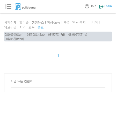
Join
Login
사회전체
핫이슈
생생뉴스
여성·노동
환경
인권·복지
미디어
의료건강
지역
교육
종교
08월09일(Sun)
08월08일(Sat)
08월07일(Fri)
08월06일(Thu)
08월05일(Wen)
1
지금 뜨는 컨텐츠