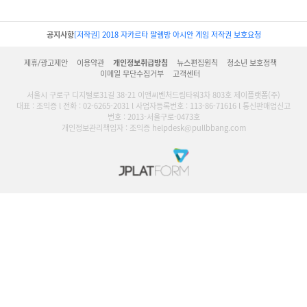
공지사항
[저작권] 2018 자카르타 팔렘방 아시안 게임 저작권 보호요청
제휴/광고제안
이용약관
개인정보취급방침
뉴스편집원칙
청소년 보호정책
이메일 무단수집거부
고객센터
서울시 구로구 디지털로31길 38-21 이앤씨벤처드림타워3차 803호 제이플랫폼(주)
대표 : 조익증 l 전화 : 02-6265-2031 l 사업자등록번호 : 113-86-71616 l 통신판매업신고
번호 : 2013-서울구로-0473호
개인정보관리책임자 : 조익증 helpdesk@pullbbang.com