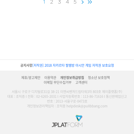
1
2
3
4
5
공지사항
[저작권] 2018 자카르타 팔렘방 아시안 게임 저작권 보호요청
제휴/광고제안
이용약관
개인정보취급방침
청소년 보호정책
이메일 무단수집거부
고객센터
서울시 구로구 디지털로31길 38-21 이앤씨벤처드림타워3차 803호 제이플랫폼(주)
대표 : 조익증 l 전화 : 02-6265-2031 l 사업자등록번호 : 113-86-71616 l 통신판매업신고
번호 : 2013-서울구로-0473호
개인정보관리책임자 : 조익증 helpdesk@pullbbang.com