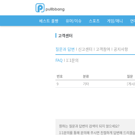
베스트 풀빵
유머/이슈
스포츠
게임/애니
연
고객센터
질문과 답변
신고센터
고객참여
공지사항
FAQ
1:1문의
번호
분류
질문
9
기타
[게시
원하는 질문과 답변이 검색이 되지 않으세요?
1:1문의를 통해 문의해 주시면 친절하게 답변해 드리겠습