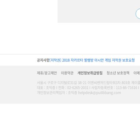
공지사항
[저작권] 2018 자카르타 팔렘방 아시안 게임 저작권 보호요청
제휴/광고제안
이용약관
개인정보취급방침
청소년 보호정책
이메
서울시 구로구 디지털로31길 38-21 이앤씨벤처드림타워3차 803호 제이
대표 : 조익증 l 전화 : 02-6265-2031 l 사업자등록번호 : 113-86-716
개인정보관리책임자 : 조익증 helpdesk@pullbbang.com