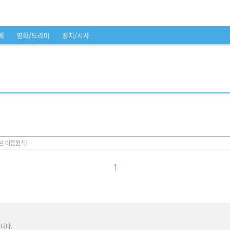
예
영화/드라마
정치/시사
판 이용원칙]
1
니다.