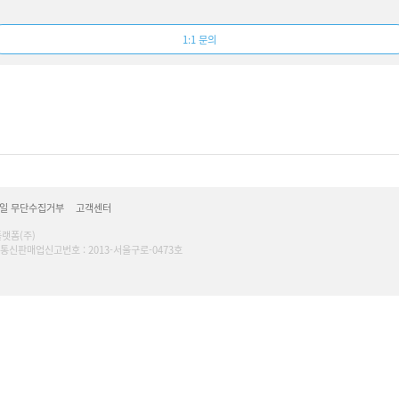
1:1 문의
일 무단수집거부
고객센터
플랫폼(주)
16 l 통신판매업신고번호 : 2013-서울구로-0473호