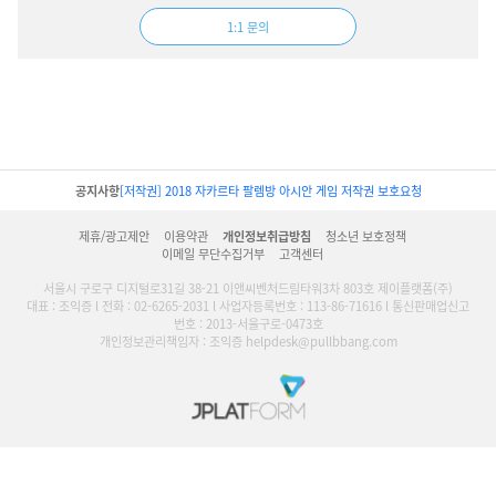
1:1 문의
공지사항
[저작권] 2018 자카르타 팔렘방 아시안 게임 저작권 보호요청
제휴/광고제안
이용약관
개인정보취급방침
청소년 보호정책
이메일 무단수집거부
고객센터
서울시 구로구 디지털로31길 38-21 이앤씨벤처드림타워3차 803호 제이플랫폼(주)
대표 : 조익증 l 전화 : 02-6265-2031 l 사업자등록번호 : 113-86-71616 l 통신판매업신고
번호 : 2013-서울구로-0473호
개인정보관리책임자 : 조익증 helpdesk@pullbbang.com