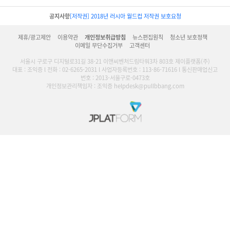
공지사항
[저작권] 2018년 러시아 월드컵 저작권 보호요청
제휴/광고제안
이용약관
개인정보취급방침
뉴스편집원칙
청소년 보호정책
이메일 무단수집거부
고객센터
서울시 구로구 디지털로31길 38-21 이앤씨벤처드림타워3차 803호 제이플랫폼(주)
대표 : 조익증 l 전화 : 02-6265-2031 l 사업자등록번호 : 113-86-71616 l 통신판매업신고
번호 : 2013-서울구로-0473호
개인정보관리책임자 : 조익증 helpdesk@pullbbang.com