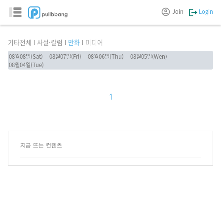
Join
Login
기타전체
사설·칼럼
만화
미디어
08월08일(Sat)
08월07일(Fri)
08월06일(Thu)
08월05일(Wen)
08월04일(Tue)
1
지금 뜨는 컨텐츠