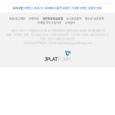
공지사항
[이벤트] 2018 ST-BOMB(서울연극폭탄) 기대평 이벤트 당첨자 발표.
제휴/광고제안
이용약관
개인정보취급방침
뉴스편집원칙
청소년 보호정책
이메일 무단수집거부
고객센터
서울시 구로구 디지털로31길 38-21 이앤씨벤처드림타워3차 803호 제이플랫폼(주)
대표 : 조익증 l 전화 : 02-6265-2031 l 사업자등록번호 : 113-86-71616 l 통신판매업신고
번호 : 2013-서울구로-0473호
개인정보관리책임자 : 조익증 helpdesk@pullbbang.com