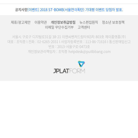
공지사항
[이벤트] 2018 ST-BOMB(서울연극폭탄) 기대평 이벤트 당첨자 발표.
제휴/광고제안
이용약관
개인정보취급방침
뉴스편집원칙
청소년 보호정책
이메일 무단수집거부
고객센터
서울시 구로구 디지털로31길 38-21 이앤씨벤처드림타워3차 803호 제이플랫폼(주)
대표 : 조익증 l 전화 : 02-6265-2031 l 사업자등록번호 : 113-86-71616 l 통신판매업신고
번호 : 2013-서울구로-0473호
개인정보관리책임자 : 조익증 helpdesk@pullbbang.com