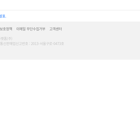
발표.
 보호정책
이메일 무단수집거부
고객센터
플랫폼(주)
16 l 통신판매업신고번호 : 2013-서울구로-0473호