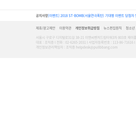
공지사항
[이벤트] 2018 ST-BOMB(서울연극폭탄) 기대평 이벤트 당첨자 
제휴/광고제안
이용약관
개인정보취급방침
뉴스편집원칙
청소년
서울시 구로구 디지털로31길 38-21 이앤씨벤처드림타워3차 803호 제이
대표 : 조익증 l 전화 : 02-6265-2031 l 사업자등록번호 : 113-86-716
개인정보관리책임자 : 조익증 helpdesk@pullbbang.com