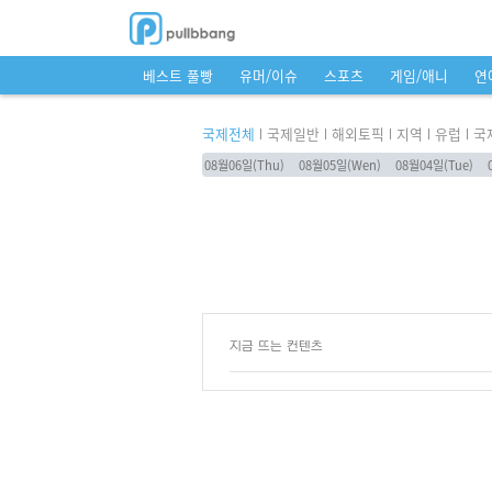
베스트 풀빵
유머/이슈
스포츠
게임/애니
연
국제전체
국제일반
해외토픽
지역
유럽
국
08월06일(Thu)
08월05일(Wen)
08월04일(Tue)
지금 뜨는 컨텐츠