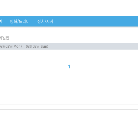
예
영화/드라마
정치/시사
제일반
08월03일(Mon)
08월02일(Sun)
1