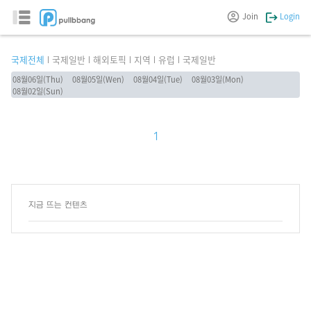
Join
Login
국제전체
국제일반
해외토픽
지역
유럽
국제일반
08월06일(Thu)
08월05일(Wen)
08월04일(Tue)
08월03일(Mon)
08월02일(Sun)
1
지금 뜨는 컨텐츠