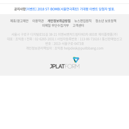
공지사항
[이벤트] 2018 ST-BOMB(서울연극폭탄) 기대평 이벤트 당첨자 발표.
제휴/광고제안
이용약관
개인정보취급방침
뉴스편집원칙
청소년 보호정책
이메일 무단수집거부
고객센터
서울시 구로구 디지털로31길 38-21 이앤씨벤처드림타워3차 803호 제이플랫폼(주)
대표 : 조익증 l 전화 : 02-6265-2031 l 사업자등록번호 : 113-86-71616 l 통신판매업신고
번호 : 2013-서울구로-0473호
개인정보관리책임자 : 조익증 helpdesk@pullbbang.com