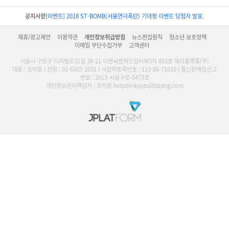
공지사항
[이벤트] 2018 ST-BOMB(서울연극폭탄) 기대평 이벤트 당첨자 발표.
제휴/광고제안
이용약관
개인정보취급방침
뉴스편집원칙
청소년 보호정책
이메일 무단수집거부
고객센터
서울시 구로구 디지털로31길 38-21 이앤씨벤처드림타워3차 803호 제이플랫폼(주)
대표 : 조익증 l 전화 : 02-6265-2031 l 사업자등록번호 : 113-86-71616 l 통신판매업신고
번호 : 2013-서울구로-0473호
개인정보관리책임자 : 조익증 helpdesk@pullbbang.com