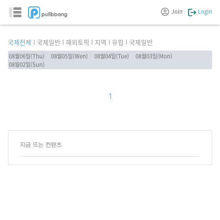
Join
Login
국제전체
국제일반
해외토픽
지역
유럽
국제일반
08월06일(Thu)
08월05일(Wen)
08월04일(Tue)
08월03일(Mon)
08월02일(Sun)
1
지금 뜨는 컨텐츠