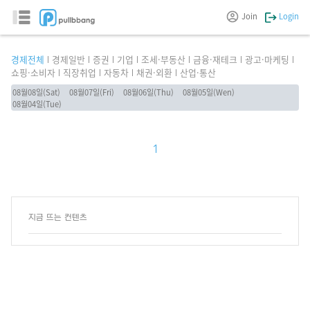
Join
Login
경제전체
경제일반
증권
기업
조세·부동산
금융·재테크
광고·마케팅
쇼핑·소비자
직장취업
자동차
채권·외환
산업·통산
08월08일(Sat)
08월07일(Fri)
08월06일(Thu)
08월05일(Wen)
08월04일(Tue)
1
지금 뜨는 컨텐츠