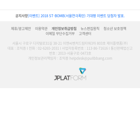
공지사항
[이벤트] 2018 ST-BOMB(서울연극폭탄) 기대평 이벤트 당첨자 발표.
제휴/광고제안
이용약관
개인정보취급방침
뉴스편집원칙
청소년 보호정책
이메일 무단수집거부
고객센터
서울시 구로구 디지털로31길 38-21 이앤씨벤처드림타워3차 803호 제이플랫폼(주)
대표 : 조익증 l 전화 : 02-6265-2031 l 사업자등록번호 : 113-86-71616 l 통신판매업신고
번호 : 2013-서울구로-0473호
개인정보관리책임자 : 조익증 helpdesk@pullbbang.com