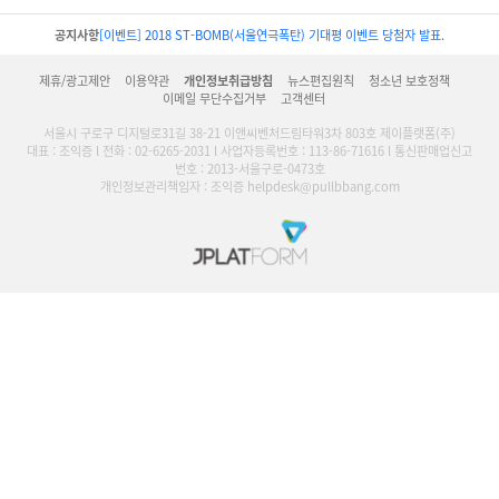
공지사항
[이벤트] 2018 ST-BOMB(서울연극폭탄) 기대평 이벤트 당첨자 발표.
제휴/광고제안
이용약관
개인정보취급방침
뉴스편집원칙
청소년 보호정책
이메일 무단수집거부
고객센터
서울시 구로구 디지털로31길 38-21 이앤씨벤처드림타워3차 803호 제이플랫폼(주)
대표 : 조익증 l 전화 : 02-6265-2031 l 사업자등록번호 : 113-86-71616 l 통신판매업신고
번호 : 2013-서울구로-0473호
개인정보관리책임자 : 조익증 helpdesk@pullbbang.com