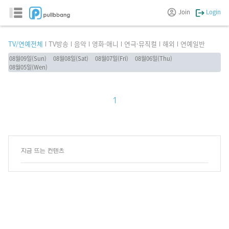
Join
Login
TV/연예전체
TV방송
음악
영화·애니
연극·뮤직컬
해외
연예일반
08월09일(Sun)
08월08일(Sat)
08월07일(Fri)
08월06일(Thu)
08월05일(Wen)
1
지금 뜨는 컨텐츠