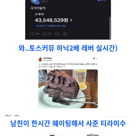
와..토스커뮤 하닉2배 레버 실시간)
남친이 한시간 웨이팅해서 사준 티라미수