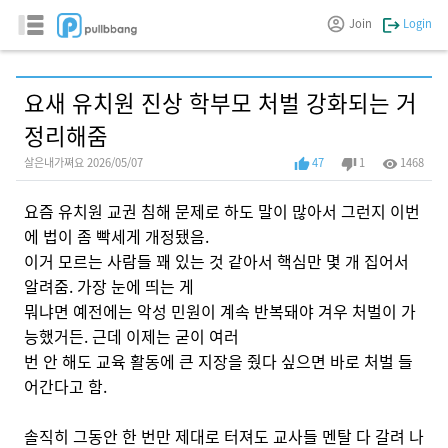
Join
Login
요새 유치원 진상 학부모 처벌 강화되는 거
정리해줌
살은내가쪄요 2026/05/07
47
1
1468
요즘 유치원 교권 침해 문제로 하도 말이 많아서 그런지 이번
에 법이 좀 빡세게 개정됐음.
이거 모르는 사람들 꽤 있는 것 같아서 핵심만 몇 개 집어서
알려줌. 가장 눈에 띄는 게
뭐냐면 예전에는 악성 민원이 계속 반복돼야 겨우 처벌이 가
능했거든. 근데 이제는 굳이 여러
번 안 해도 교육 활동에 큰 지장을 줬다 싶으면 바로 처벌 들
어간다고 함.
솔직히 그동안 한 번만 제대로 터져도 교사들 멘탈 다 갈려 나