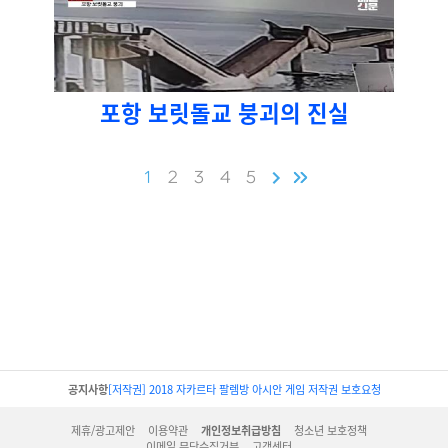
포항 보릿돌교 붕괴의 진실
1
2
3
4
5
공지사항
[저작권] 2018 자카르타 팔렘방 아시안 게임 저작권 보호요청
제휴/광고제안
이용약관
개인정보취급방침
청소년 보호정책
이메일 무단수집거부
고객센터