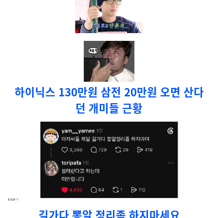
하이닉스 130만원 삼전 20만원 오면 산다
던 개미들 근황
길가다 뽕알 정리좀 하지마세요