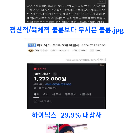
정신적/육체적 불륜보다 무서운 불륜.jpg
하이닉스 -29.9% 대참사