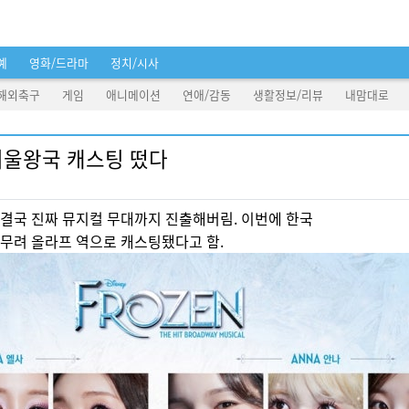
예
영화/드라마
정치/시사
해외축구
게임
애니메이션
연애/감동
생활정보/리뷰
내맘대로
겨울왕국 캐스팅 떴다
결국 진짜 뮤지컬 무대까지 진출해버림. 이번에 한국
무려 올라프 역으로 캐스팅됐다고 함.