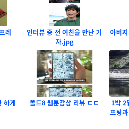
스프레
인터뷰 중 전 여친을 만난 기
아버지
자.jpg
안 하게
폴드8 웹툰감상 리뷰 ㄷㄷ
1박 
프팅과