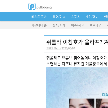
베스트 풀빵
유머/이슈
스포츠
게임/애니
연
커뮤니티 홈
정치/시사
이슈/사고
프로야구
쥐롤라 이창호가 올라프? 
쿄쿄쿄쿄zzzz 2026/05/07
쥐롤라로 유튜브 찢어놓더니 이창호가 
초연하는 디즈니 뮤지컬 겨울왕국에서 