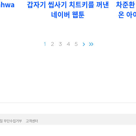
hwa
갑자기 씹사기 치트키를 꺼낸
차준환
네이버 웹툰
온 아
1
2
3
4
5
일 무단수집거부
고객센터
플랫폼(주)
16 l 통신판매업신고번호 : 2013-서울구로-0473호