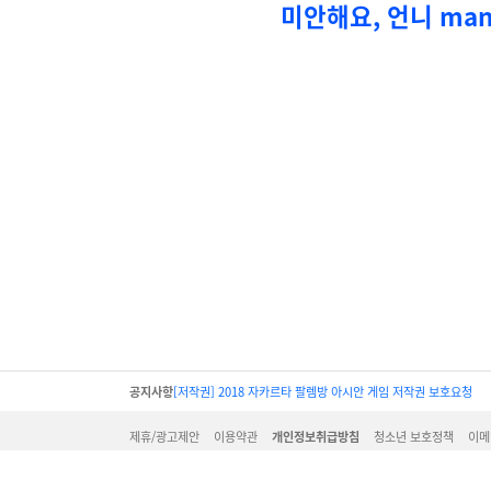
미안해요, 언니 man
공지사항
[저작권] 2018 자카르타 팔렘방 아시안 게임 저작권 보호요청
제휴/광고제안
이용약관
개인정보취급방침
청소년 보호정책
이메
서울시 구로구 디지털로31길 38-21 이앤씨벤처드림타워3차 803호 제이
대표 : 조익증 l 전화 : 02-6265-2031 l 사업자등록번호 : 113-86-716