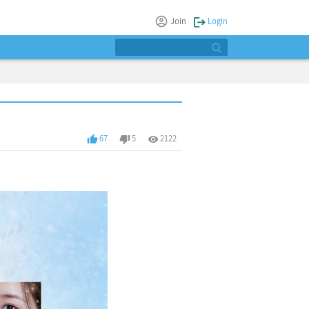
Join
Login
67
5
2122