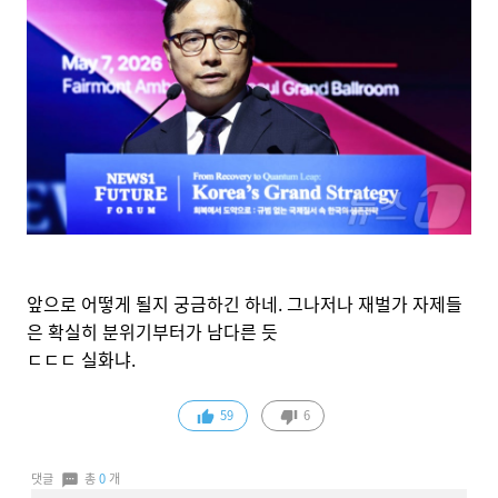
앞으로 어떻게 될지 궁금하긴 하네. 그나저나 재벌가 자제들
은 확실히 분위기부터가 남다른 듯
ㄷㄷㄷ 실화냐.
59
6
댓글
총
0
개