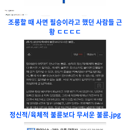
조롱할 때 사면 필승이라고 했던 사람들 근
황 ㄷㄷㄷㄷ
정신적/육체적 불륜보다 무서운 불륜.jpg