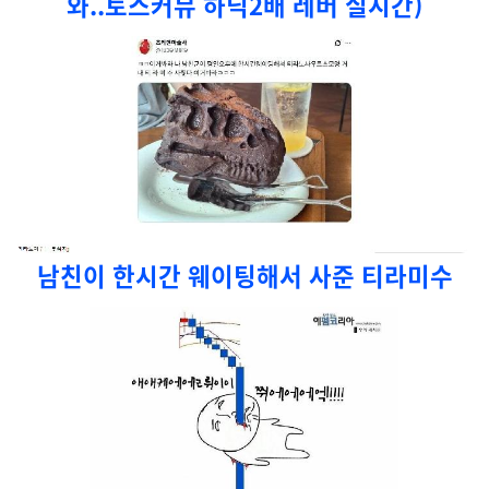
와..토스커뮤 하닉2배 레버 실시간)
남친이 한시간 웨이팅해서 사준 티라미수