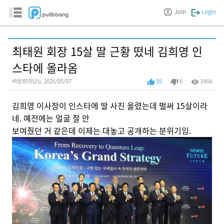
Join
Login
최태원 회장 15살 딸 근황 떴네 김희영 인
스타에 올라옴
벼랑위의당뇨 2026/05/07
59
6
1464
김희영 이사장이 인스타에 딸 사진 올렸는데 벌써 15살이라
네. 예전에는 얼굴 잘 안
보여줬던 거 같은데 이제는 대놓고 공개하는 분위기임.