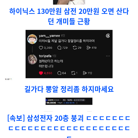
하이닉스 130만원 삼전 20만원 오면 산다
던 개미들 근황
길가다 뽕알 정리좀 하지마세요
[속보] 삼성전자 20층 붕괴 ㄷㄷㄷㄷㄷㄷㄷ
ㄷㄷㄷㄷㄷㄷㄷㄷㄷㄷㄷㄷㄷㄷㄷㄷㄷㄷㄷ
ㄷ