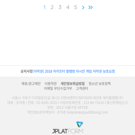
1
2
3
4
5
공지사항
[저작권] 2018 자카르타 팔렘방 아시안 게임 저작권 보호요청
제휴/광고제안
이용약관
개인정보취급방침
청소년 보호정책
이메일 무단수집거부
고객센터
서울시 구로구 디지털로31길 38-21 이앤씨벤처드림타워3차 803호 제이플랫폼(주)
대표 : 조익증 l 전화 : 02-6265-2031 l 사업자등록번호 : 113-86-71616 l 통신판매업신고
번호 : 2013-서울구로-0473호
개인정보관리책임자 : 조익증 helpdesk@pullbbang.com