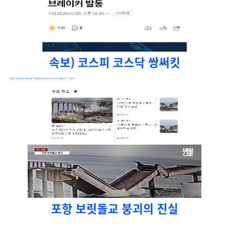
속보) 코스피 코스닥 쌍써킷
포항 보릿돌교 붕괴의 진실