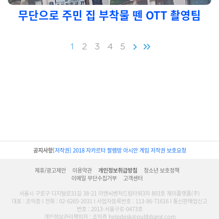
무단으로 주민 집 부착물 뗀 OTT 촬영팀
1
2
3
4
5
공지사항
[저작권] 2018 자카르타 팔렘방 아시안 게임 저작권 보호요청
제휴/광고제안
이용약관
개인정보취급방침
청소년 보호정책
이메일 무단수집거부
고객센터
서울시 구로구 디지털로31길 38-21 이앤씨벤처드림타워3차 803호 제이플랫폼(주)
대표 : 조익증 l 전화 : 02-6265-2031 l 사업자등록번호 : 113-86-71616 l 통신판매업신고
번호 : 2013-서울구로-0473호
개인정보관리책임자 : 조익증 helpdesk@pullbbang.com