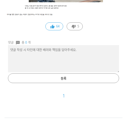
64
5
댓글
총
0
개
등록
1