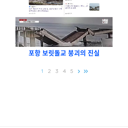
포항 보릿돌교 붕괴의 진실
1
2
3
4
5