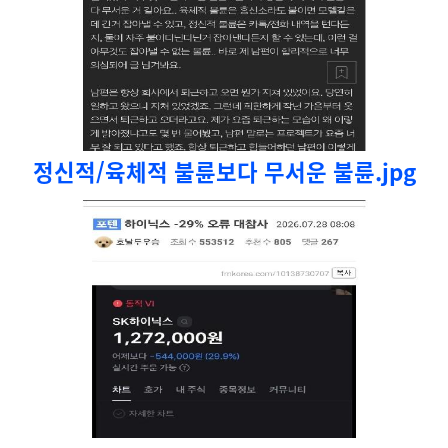
정신적/육체적 불륜보다 무서운 불륜.jpg