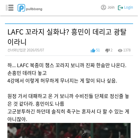
Join
Login
LAFC 꼬라지 실화냐? 흥민이 데리고 광탈
이라니
선녀와난입꾼 2026/05/07
51
2
1378
하... LAFC 북중미 챔스 꼬라지 보니까 진짜 한숨만 나온다.
손흥민 데려다 놓고
4강에서 이렇게 허무하게 무너지는 게 말이 되나 싶음.
원정 가서 대패하고 온 거 보니까 수비진들 단체로 정신줄 놓
은 것 같더라. 흥민이도 나름
고군분투하긴 하던데 솔직히 축구는 혼자서 다 할 수 있는 게
아니잖아.