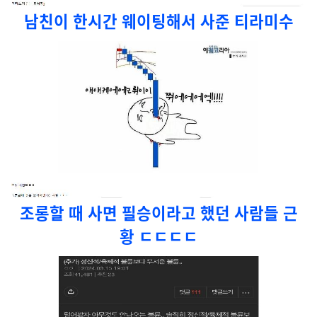
남친이 한시간 웨이팅해서 사준 티라미수
조롱할 때 사면 필승이라고 했던 사람들 근
황 ㄷㄷㄷㄷ