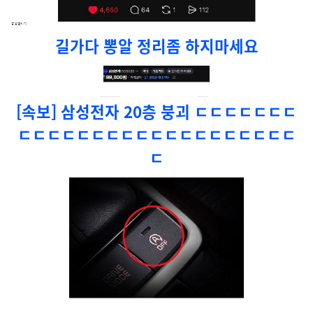
길가다 뽕알 정리좀 하지마세요
[속보] 삼성전자 20층 붕괴 ㄷㄷㄷㄷㄷㄷㄷ
ㄷㄷㄷㄷㄷㄷㄷㄷㄷㄷㄷㄷㄷㄷㄷㄷㄷㄷㄷ
ㄷ