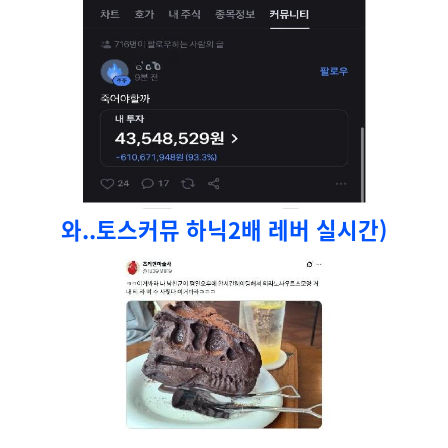
와..토스커뮤 하닉2배 레버 실시간)