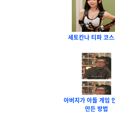
세토칸나 티파 코
아버지가 아들 게임 
만든 방법