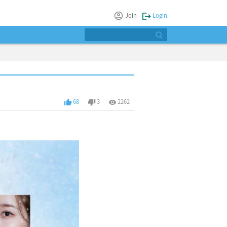
Join
Login
68
3
2262