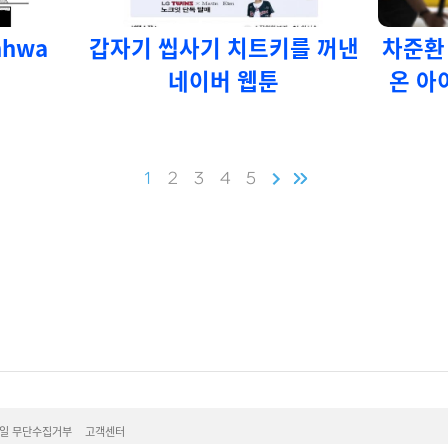
hwa
갑자기 씹사기 치트키를 꺼낸
차준환
네이버 웹툰
온 아
1
2
3
4
5
일 무단수집거부
고객센터