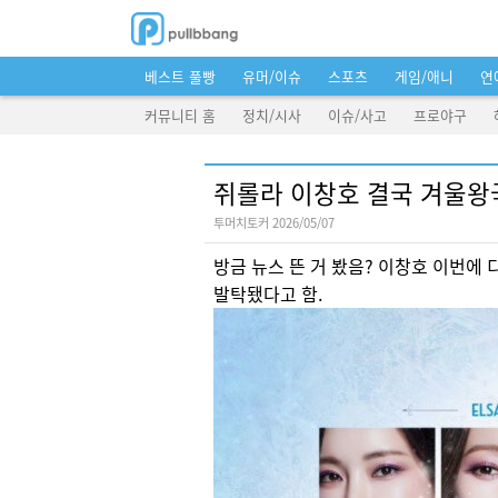
베스트 풀빵
유머/이슈
스포츠
게임/애니
연
커뮤니티 홈
정치/시사
이슈/사고
프로야구
쥐롤라 이창호 결국 겨울왕
투머치토커 2026/05/07
방금 뉴스 뜬 거 봤음? 이창호 이번에
발탁됐다고 함.