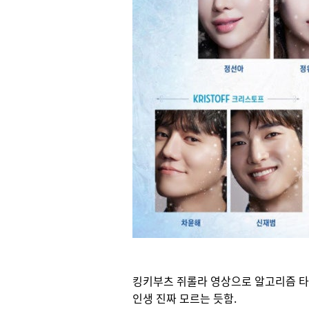
킹키부츠 쥐롤라 영상으로 알고리즘 타
인생 진짜 모르는 듯함.