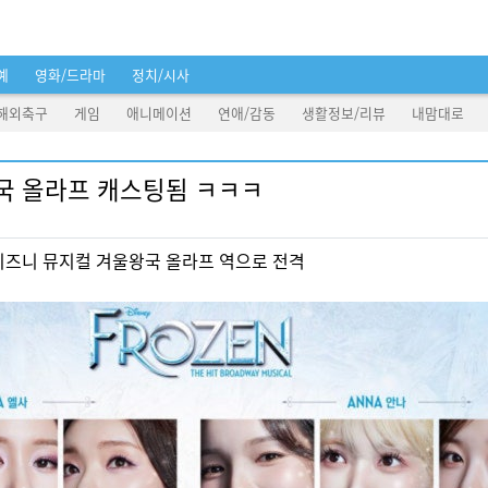
예
영화/드라마
정치/시사
해외축구
게임
애니메이션
연애/감동
생활정보/리뷰
내맘대로
국 올라프 캐스팅됨 ㅋㅋㅋ
 디즈니 뮤지컬 겨울왕국 올라프 역으로 전격