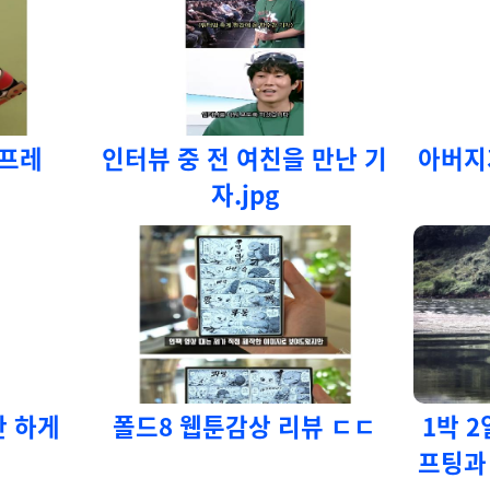
스프레
인터뷰 중 전 여친을 만난 기
아버지
자.jpg
안 하게
폴드8 웹툰감상 리뷰 ㄷㄷ
1박 
프팅과