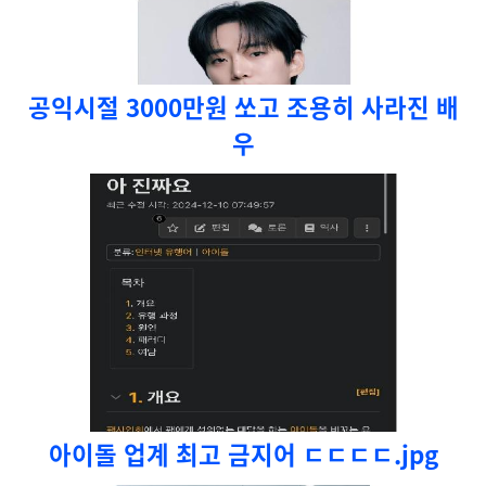
공익시절 3000만원 쏘고 조용히 사라진 배
우
아이돌 업계 최고 금지어 ㄷㄷㄷㄷ.jpg