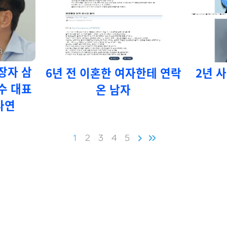
장자 삼
6년 전 이혼한 여자한테 연락
2년 
수 대표
온 남자
사연
1
2
3
4
5