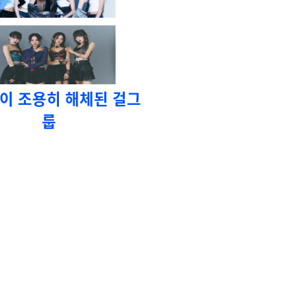
사이 조용히 해체된 걸그
룹