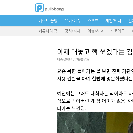
베스트 풀빵
유머/이슈
스포츠
게임/애니
연
커뮤니티 홈
정치/시사
이슈/사고
프로야구
이제 대놓고 핵 쏘겠다는 
대충살아요 2026/05/07
요즘 북한 돌아가는 꼴 보면 진짜 가관
사용 권한을 아예 헌법에 명문화했다는데
예전에는 그래도 대화하는 척이라도 하
식으로 박아버린 게 참 어이가 없음. 
나가는 느낌임.