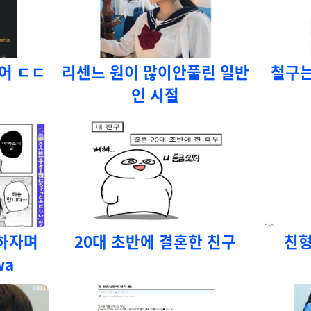
어 ㄷㄷ
리센느 원이 많이안풀린 일반
철구는
인 시절
혼하자며
20대 초반에 결혼한 친구
친형
wa