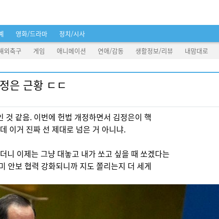
예
영화/드라마
정치/시사
해외축구
게임
애니메이션
연애/감동
생활정보/리뷰
내맘대로
김정은 근황 ㄷㄷ
인 것 같음. 이번에 헌법 개정하면서 김정은이 핵
 이거 진짜 선 제대로 넘은 거 아니냐.
더니 이제는 그냥 대놓고 내가 쏘고 싶을 때 쏘겠다는
한미 안보 협력 강화되니까 지도 쫄리는지 더 세게