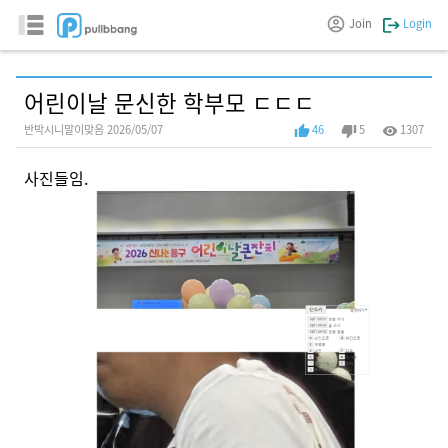
Join
Login
어린이날 문신한 학부모 ㄷㄷㄷ
반박시니말이맞음 2026/05/07
46
5
1307
사진들임.