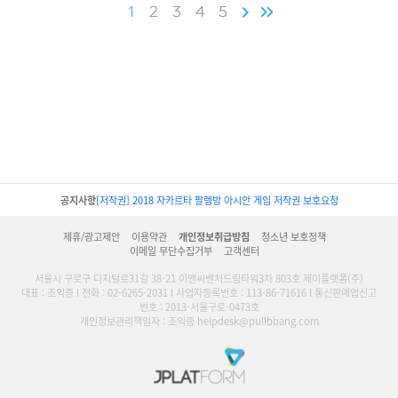
1
2
3
4
5
공지사항
[저작권] 2018 자카르타 팔렘방 아시안 게임 저작권 보호요청
제휴/광고제안
이용약관
개인정보취급방침
청소년 보호정책
이메일 무단수집거부
고객센터
서울시 구로구 디지털로31길 38-21 이앤씨벤처드림타워3차 803호 제이플랫폼(주)
대표 : 조익증 l 전화 : 02-6265-2031 l 사업자등록번호 : 113-86-71616 l 통신판매업신고
번호 : 2013-서울구로-0473호
개인정보관리책임자 : 조익증 helpdesk@pullbbang.com