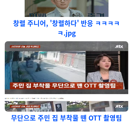
창렬 주니어, '창렬하다' 반응 ㅋㅋㅋㅋ
ㅋ.jpg
무단으로 주민 집 부착물 뗀 OTT 촬영팀