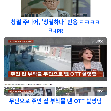
창렬 주니어, '창렬하다' 반응 ㅋㅋㅋㅋ
ㅋ.jpg
무단으로 주민 집 부착물 뗀 OTT 촬영팀