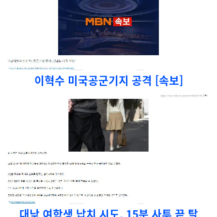
이혁수 미국공군기지 공격 [속보]
대낮 여학생 납치 시도, 15분 사투 끝 탈