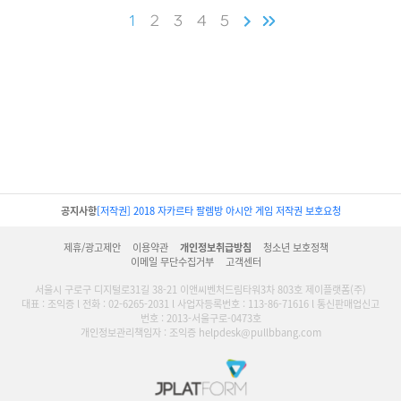
1
2
3
4
5
공지사항
[저작권] 2018 자카르타 팔렘방 아시안 게임 저작권 보호요청
제휴/광고제안
이용약관
개인정보취급방침
청소년 보호정책
이메일 무단수집거부
고객센터
서울시 구로구 디지털로31길 38-21 이앤씨벤처드림타워3차 803호 제이플랫폼(주)
대표 : 조익증 l 전화 : 02-6265-2031 l 사업자등록번호 : 113-86-71616 l 통신판매업신고
번호 : 2013-서울구로-0473호
개인정보관리책임자 : 조익증 helpdesk@pullbbang.com