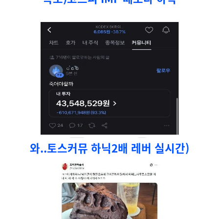
와..토스커뮤 하닉2배 레버 실시간)