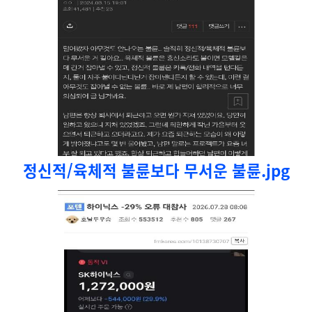
정신적/육체적 불륜보다 무서운 불륜.jpg