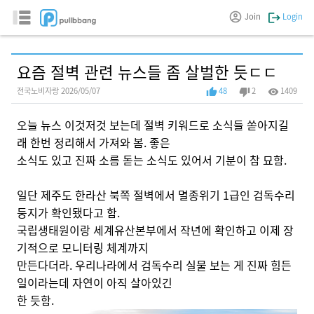
Join
Login
요즘 절벽 관련 뉴스들 좀 살벌한 듯ㄷㄷ
전국노비자랑 2026/05/07
48
2
1409
오늘 뉴스 이것저것 보는데 절벽 키워드로 소식들 쏟아지길
래 한번 정리해서 가져와 봄. 좋은
소식도 있고 진짜 소름 돋는 소식도 있어서 기분이 참 묘함.
일단 제주도 한라산 북쪽 절벽에서 멸종위기 1급인 검독수리
둥지가 확인됐다고 함.
국립생태원이랑 세계유산본부에서 작년에 확인하고 이제 장
기적으로 모니터링 체계까지
만든다더라. 우리나라에서 검독수리 실물 보는 게 진짜 힘든
일이라는데 자연이 아직 살아있긴
한 듯함.