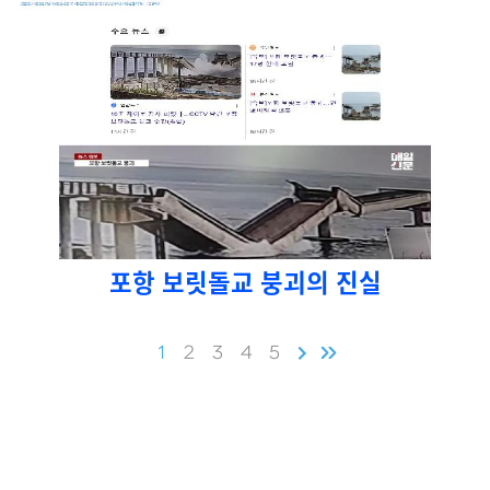
포항 보릿돌교 붕괴의 진실
1
2
3
4
5