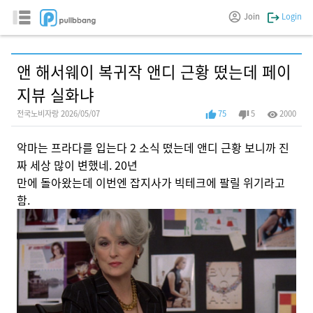
Join
Login
앤 해서웨이 복귀작 앤디 근황 떴는데 페이
지뷰 실화냐
전국노비자랑 2026/05/07
75
5
2000
악마는 프라다를 입는다 2 소식 떴는데 앤디 근황 보니까 진
짜 세상 많이 변했네. 20년
만에 돌아왔는데 이번엔 잡지사가 빅테크에 팔릴 위기라고
함.