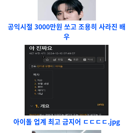
공익시절 3000만원 쏘고 조용히 사라진 배
우
아이돌 업계 최고 금지어 ㄷㄷㄷㄷ.jpg