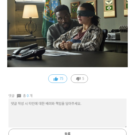
75
5
댓글
총
0
개
등록