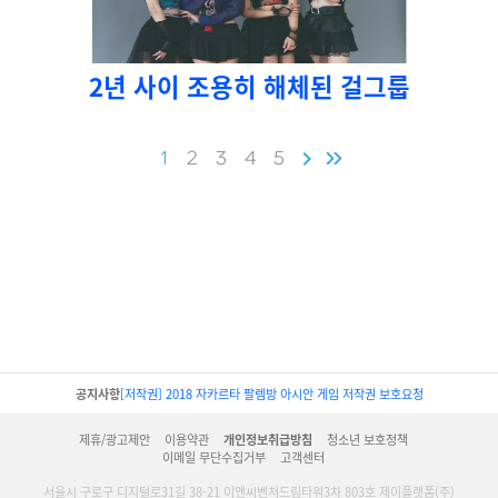
2년 사이 조용히 해체된 걸그룹
1
2
3
4
5
공지사항
[저작권] 2018 자카르타 팔렘방 아시안 게임 저작권 보호요청
제휴/광고제안
이용약관
개인정보취급방침
청소년 보호정책
이메일 무단수집거부
고객센터
서울시 구로구 디지털로31길 38-21 이앤씨벤처드림타워3차 803호 제이플랫폼(주)