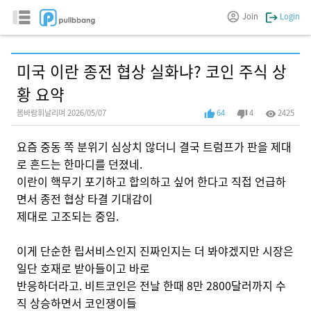
Join
Login
미국 이란 종전 협상 실화냐? 코인 주식 상
황 요약
봄바람휘날리며 2026/05/07
64
4
2425
요즘 중동 쪽 분위기 심상치 않더니 결국 트럼프가 판을 제대
로 흔드는 한마디를 던졌네.
이란이 핵무기 포기하고 합의하고 싶어 한다고 직접 언급하
면서 종전 협상 타결 기대감이
제대로 고조되는 중임.
이게 단순한 립서비스인지 진짜인지는 더 봐야겠지만 시장은
일단 호재로 받아들이고 바로
반응하더라고. 비트코인은 전날 한때 8만 2800달러까지 수
직 상승하면서 코인쟁이들