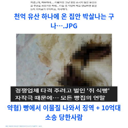
천억 유산 하나에 온 집안 박살나는 구
나….JPG
약혐) 빵에서 이물질 나와서 징역 + 10억대
소송 당한사람