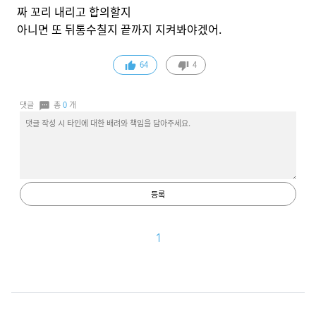
짜 꼬리 내리고 합의할지
아니면 또 뒤통수칠지 끝까지 지켜봐야겠어.
64
4
댓글
총
0
개
등록
1