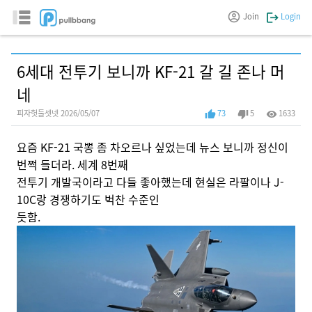
Join
Login
6세대 전투기 보니까 KF-21 갈 길 존나 머
네
피자헛둘셋넷 2026/05/07
73
5
1633
요즘 KF-21 국뽕 좀 차오르나 싶었는데 뉴스 보니까 정신이
번쩍 들더라. 세계 8번째
전투기 개발국이라고 다들 좋아했는데 현실은 라팔이나 J-
10C랑 경쟁하기도 벅찬 수준인
듯함.