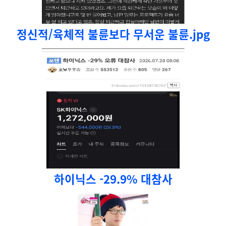
정신적/육체적 불륜보다 무서운 불륜.jpg
하이닉스 -29.9% 대참사