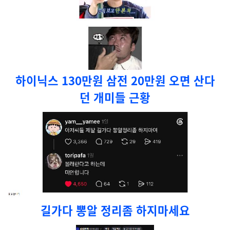
하이닉스 130만원 삼전 20만원 오면 산다
던 개미들 근황
길가다 뽕알 정리좀 하지마세요