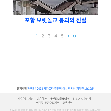
포항 보릿돌교 붕괴의 진실
1
2
3
4
5
공지사항
[저작권] 2018 자카르타 팔렘방 아시안 게임 저작권 보호요청
제휴/광고제안
이용약관
개인정보취급방침
청소년 보호정책
이메일 무단수집거부
고객센터
서울시 구로구 디지털로31길 38-21 이앤씨벤처드림타워3차 803호 제이플랫폼(주)