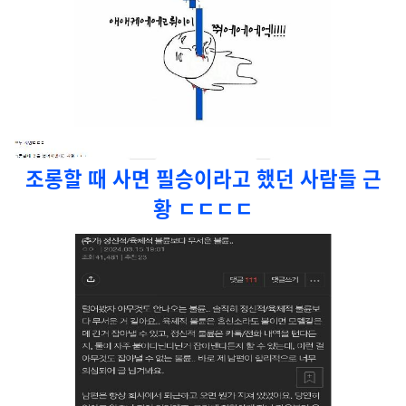
조롱할 때 사면 필승이라고 했던 사람들 근
황 ㄷㄷㄷㄷ