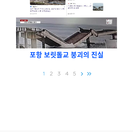
포항 보릿돌교 붕괴의 진실
1
2
3
4
5