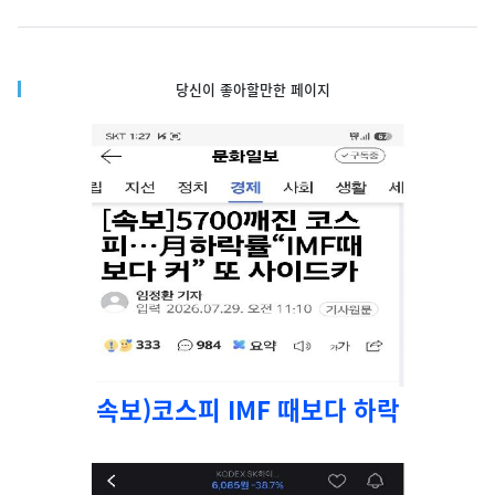
당신이 좋아할만한 페이지
속보)코스피 IMF 때보다 하락