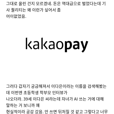
그대로 올린 건지 모르겠네. 돈은 역대급으로 벌었다는데 기
사 퀄리티는 왜 이런가 싶어서 좀
어이없었음.
그러다 갑자기 궁금해져서 이다은이라는 이름을 검색해봤는
데 이번엔 초등학생 학부모 인터뷰가
나오더라. 39세 이다은 씨라는데 자녀가 AI 쓰는 거에 대해
말하는 거 보니까 꽤
현실적이라 공감 갔음. 안 쓰면 뒤처질 것 같고 그렇다고 너무