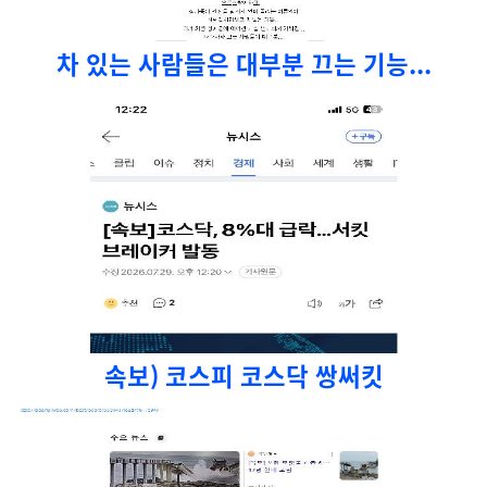
차 있는 사람들은 대부분 끄는 기능...
속보) 코스피 코스닥 쌍써킷