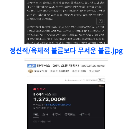
정신적/육체적 불륜보다 무서운 불륜.jpg