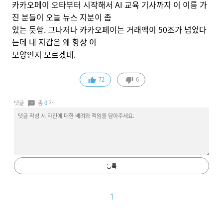
카카오페이 오타부터 시작해서 AI 교육 기사까지 이 이름 가
진 분들이 오늘 뉴스 지분이 좀
있는 듯함. 그나저나 카카오페이는 거래액이 50조가 넘었다
는데 내 지갑은 왜 항상 이
모양인지 모르겠네.
72
6
댓글
총
0
개
등록
1