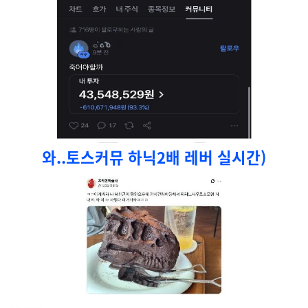
와..토스커뮤 하닉2배 레버 실시간)