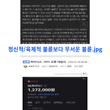
정신적/육체적 불륜보다 무서운 불륜.jpg