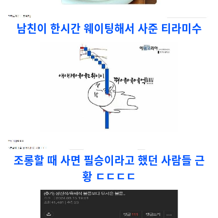
남친이 한시간 웨이팅해서 사준 티라미수
조롱할 때 사면 필승이라고 했던 사람들 근
황 ㄷㄷㄷㄷ