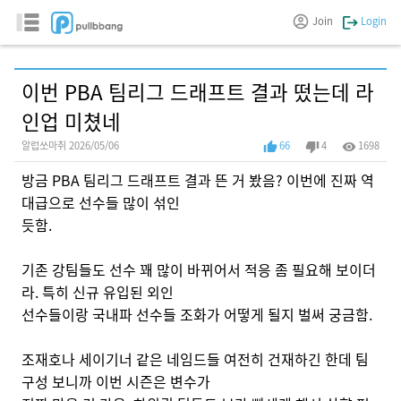
Join
Login
이번 PBA 팀리그 드래프트 결과 떴는데 라
인업 미쳤네
알럽쏘마취 2026/05/06
66
4
1698
방금 PBA 팀리그 드래프트 결과 뜬 거 봤음? 이번에 진짜 역
대급으로 선수들 많이 섞인
듯함.
기존 강팀들도 선수 꽤 많이 바뀌어서 적응 좀 필요해 보이더
라. 특히 신규 유입된 외인
선수들이랑 국내파 선수들 조화가 어떻게 될지 벌써 궁금함.
조재호나 세이기너 같은 네임드들 여전히 건재하긴 한데 팀
구성 보니까 이번 시즌은 변수가