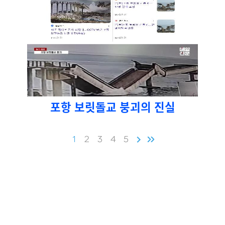
포항 보릿돌교 붕괴의 진실
1
2
3
4
5