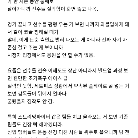
가 한 시즌 동안 통째로
날아가니까 선수들 절박함이 화면 뚫고 나옴.
경기 끝나고 선수들 펑펑 우는 거 보면 나까지 과몰입하게 돼
서 같이 코끝 찡해질 때가
많네. 이게 단순 출연료 벌러 나오는 게 아니라 진짜 자기 자
존심 걸고 뛰는 게 보이니까
시청자 입장에서도 응원을 안 할 수가 없음.
요즘은 선수들 전술 이해도도 장난 아니라서 빌드업 과정 보
면 웬만한 조기축구 에이스 급
실력인 듯함. 세트피스 상황에서 약속된 플레이로 골 넣는 거
보면 감독들이 뒤에서 얼마나
굴렸을지 짐작도 안 감.
특히 스트리밍파이터 같은 팀들 치고 올라오는 거 보면 기존
팀들도 긴장 빡 해야겠더라.
신입 멤버들도 운동 신경 미친 사람들 위주로 뽑으니까 팀 전