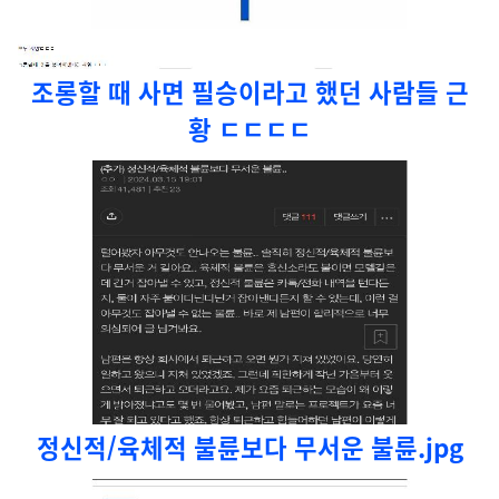
조롱할 때 사면 필승이라고 했던 사람들 근
황 ㄷㄷㄷㄷ
정신적/육체적 불륜보다 무서운 불륜.jpg