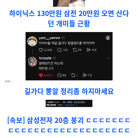
하이닉스 130만원 삼전 20만원 오면 산다
던 개미들 근황
길가다 뽕알 정리좀 하지마세요
[속보] 삼성전자 20층 붕괴 ㄷㄷㄷㄷㄷㄷㄷ
ㄷㄷㄷㄷㄷㄷㄷㄷㄷㄷㄷㄷㄷㄷㄷㄷㄷㄷㄷ