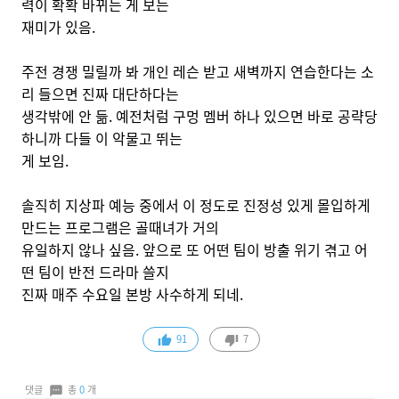
력이 확확 바뀌는 게 보는
재미가 있음.
주전 경쟁 밀릴까 봐 개인 레슨 받고 새벽까지 연습한다는 소
리 들으면 진짜 대단하다는
생각밖에 안 듦. 예전처럼 구멍 멤버 하나 있으면 바로 공략당
하니까 다들 이 악물고 뛰는
게 보임.
솔직히 지상파 예능 중에서 이 정도로 진정성 있게 몰입하게
만드는 프로그램은 골때녀가 거의
유일하지 않나 싶음. 앞으로 또 어떤 팀이 방출 위기 겪고 어
떤 팀이 반전 드라마 쓸지
진짜 매주 수요일 본방 사수하게 되네.
91
7
댓글
총
0
개