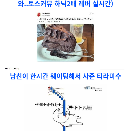
와..토스커뮤 하닉2배 레버 실시간)
남친이 한시간 웨이팅해서 사준 티라미수