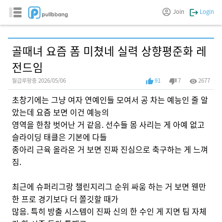
Join
Login
골때녀 요즘 폼 미쳤네 실력 상향평준화 레
전드임
월급루팡중 2026/05/06
91
7
2677
초창기에는 그냥 여자 연예인들 모여서 공 차는 예능인 줄 알
았는데 요즘 보면 이건 예능의
영역을 한참 벗어난 거 같음. 선수들 몸 사리는 게 아예 없고
슬라이딩 태클은 기본에 다들
종아리 근육 올라온 거 보면 진짜 진심으로 축구하는 게 느껴
짐.
최근에 슈퍼리그랑 챌린지리그 순위 싸움 하는 거 보면 웬만
한 프로 경기보다 더 쫄깃할 때가
많음. 특히 방출 시스템이 진짜 신의 한 수인 게 지면 팀 자체