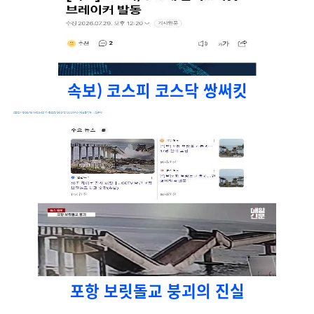
속보) 코스피 코스닥 쌍써킷
포항 보릿돌교 붕괴의 진실