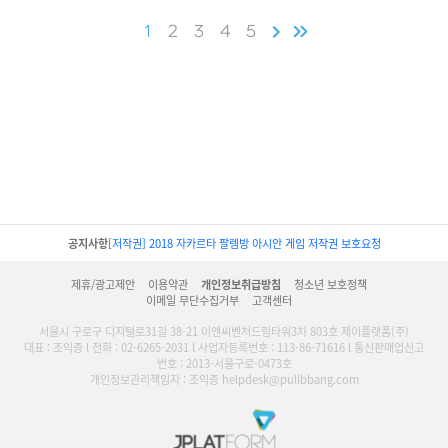
1
2
3
4
5
공지사항
[저작권] 2018 자카르타 팔렘방 아시안 게임 저작권 보호요청
제휴/광고제안
이용약관
개인정보취급방침
청소년 보호정책
이메일 무단수집거부
고객센터
서울시 구로구 디지털로31길 38-21 이앤씨벤처드림타워3차 803호 제이플랫폼(주)
대표 : 조익증 l 전화 : 02-6265-2031 l 사업자등록번호 : 113-86-71616 l 통신판매업신고
번호 : 2013-서울구로-0473호
개인정보관리책임자 : 조익증 helpdesk@pullbbang.com