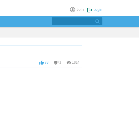
Join
Login
78
3
1814