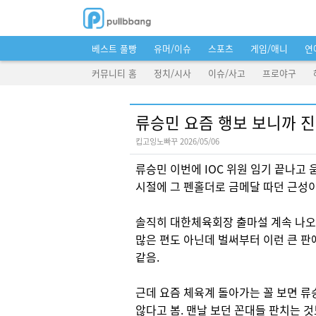
베스트 풀빵
유머/이슈
스포츠
게임/애니
연
커뮤니티 홈
정치/시사
이슈/사고
프로야구
류승민 요즘 행보 보니까 진
킵고잉노빠꾸 2026/05/06
류승민 이번에 IOC 위원 임기 끝나고
시절에 그 펜홀더로 금메달 따던 근성
솔직히 대한체육회장 출마설 계속 나오는
많은 편도 아닌데 벌써부터 이런 큰 판
같음.
근데 요즘 체육계 돌아가는 꼴 보면 류
않다고 봄. 맨날 보던 꼰대들 판치는 