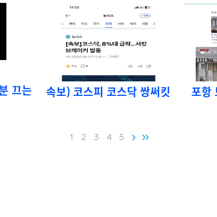
분 끄는
속보) 코스피 코스닥 쌍써킷
포항
1
2
3
4
5