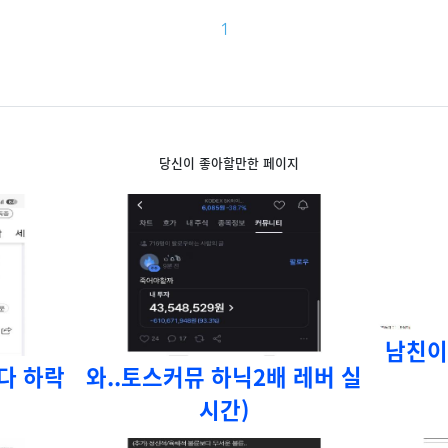
1
당신이 좋아할만한 페이지
남친이
보다 하락
와..토스커뮤 하닉2배 레버 실
시간)