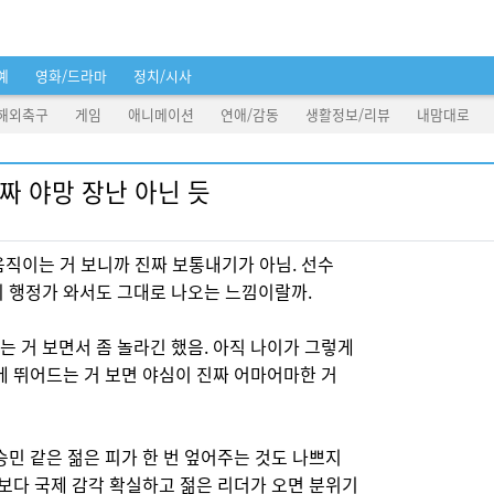
예
영화/드라마
정치/시사
해외축구
게임
애니메이션
연애/감동
생활정보/리뷰
내맘대로
짜 야망 장난 아닌 듯
 움직이는 거 보니까 진짜 보통내기가 아님. 선수
이 행정가 와서도 그대로 나오는 느낌이랄까.
 거 보면서 좀 놀라긴 했음. 아직 나이가 그렇게
에 뛰어드는 거 보면 야심이 진짜 어마어마한 거
승민 같은 젊은 피가 한 번 엎어주는 것도 나쁘지
것보다 국제 감각 확실하고 젊은 리더가 오면 분위기