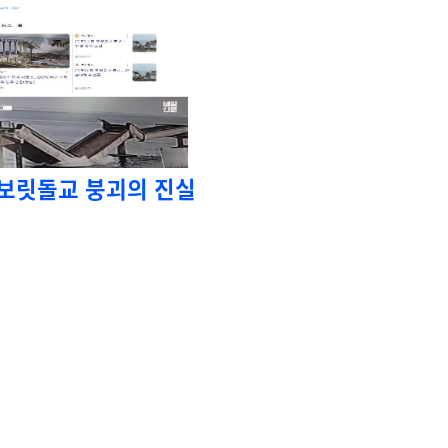
 보릿돌교 붕괴의 진실