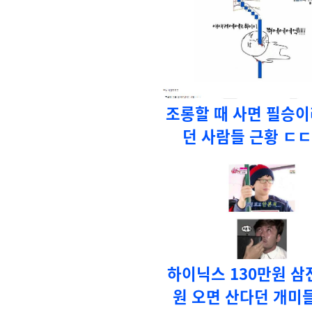
조롱할 때 사면 필승이
던 사람들 근황 ㄷ
하이닉스 130만원 삼전
원 오면 산다던 개미