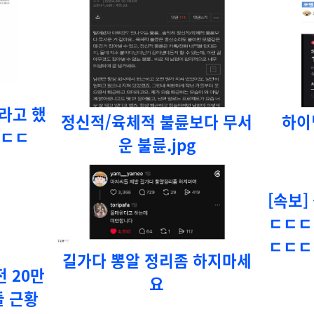
라고 했
정신적/육체적 불륜보다 무서
하이
ㄷㄷㄷ
운 불륜.jpg
[속보]
ㄷㄷㄷ
ㄷㄷㄷ
길가다 뽕알 정리좀 하지마세
 20만
요
들 근황