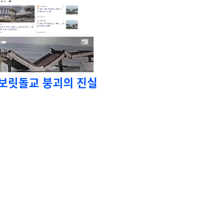
 보릿돌교 붕괴의 진실