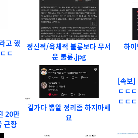
라고 했
정신적/육체적 불륜보다 무서
하이
ㄷㄷㄷ
운 불륜.jpg
[속보]
ㄷㄷㄷ
ㄷㄷㄷ
길가다 뽕알 정리좀 하지마세
 20만
요
들 근황