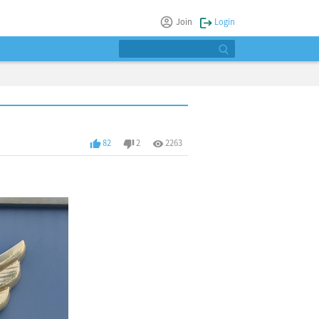
Join
Login
82
2
2263