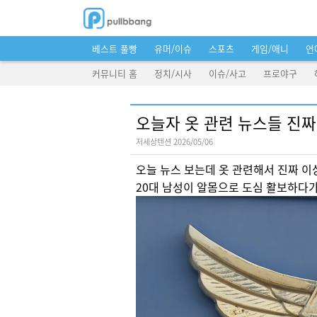
베스트 풀빵
유머/이슈
스포츠
게임/애니
연
커뮤니티 홈
정치/시사
이슈/사고
프로야구
오늘자 옷 관련 뉴스들 진
저세상텐션 2026/05/06
오늘 뉴스 보는데 옷 관련해서 진짜 이
20대 남성이 알몸으로 도심 활보하다가