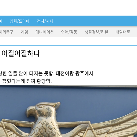
예
영화/드라마
정치/시사
해외축구
게임
애니메이션
연애/감동
생활정보/리뷰
내맘대로
짜 어질어질하다
상한 일들 많이 터지는 듯함. 대전이랑 광주에서
 잡혔다는데 진짜 황당함.