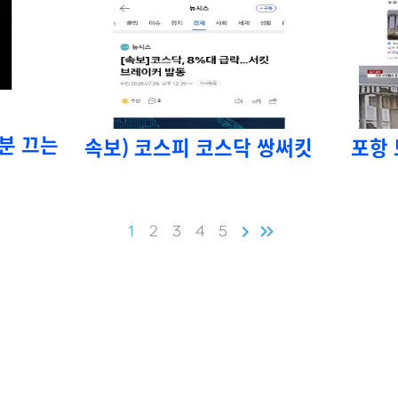
분 끄는
속보) 코스피 코스닥 쌍써킷
포항
1
2
3
4
5