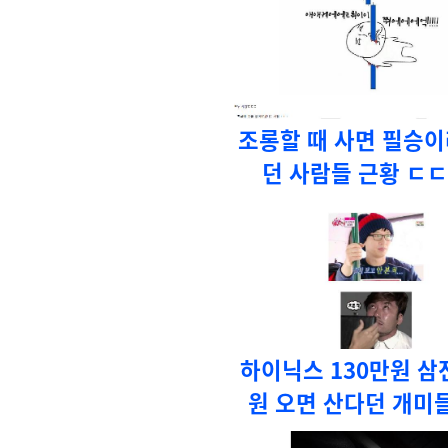
조롱할 때 사면 필승이
던 사람들 근황 ㄷ
하이닉스 130만원 삼전
원 오면 산다던 개미