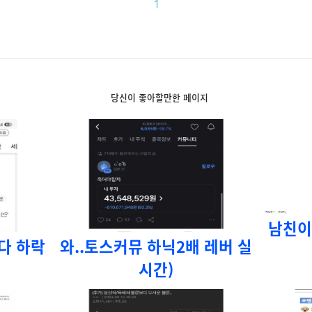
1
당신이 좋아할만한 페이지
남친이
보다 하락
와..토스커뮤 하닉2배 레버 실
시간)