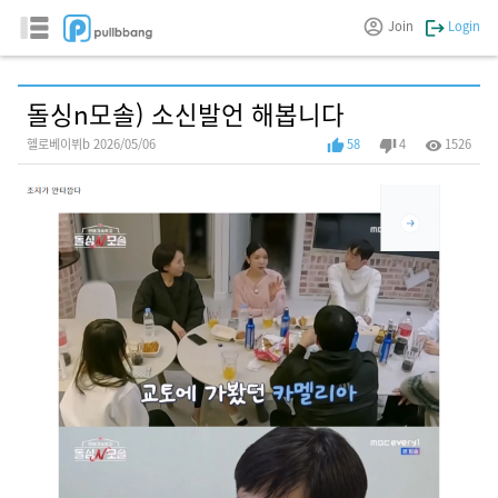
Join
Login
돌싱n모솔) 소신발언 해봅니다
헬로베이뷔b 2026/05/06
58
4
1526