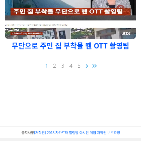
무단으로 주민 집 부착물 뗀 OTT 촬영팀
1
2
3
4
5
공지사항
[저작권] 2018년 러시아 월드컵 저작권 보호요청