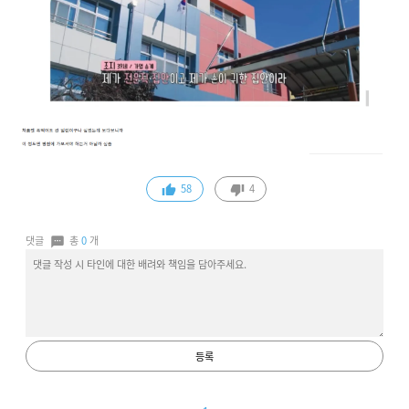
58
4
댓글
총
0
개
등록