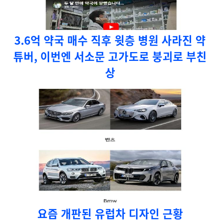
3.6억 약국 매수 직후 윗층 병원 사라진 약
튜버, 이번엔 서소문 고가도로 붕괴로 부친
상
요즘 개판된 유럽차 디자인 근황