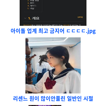
아이돌 업계 최고 금지어 ㄷㄷㄷㄷ.jpg
리센느 원이 많이안풀린 일반인 시절