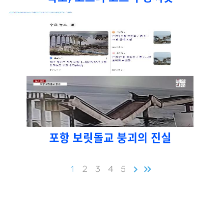
포항 보릿돌교 붕괴의 진실
1
2
3
4
5