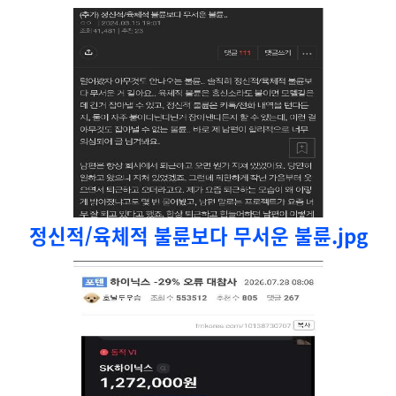
정신적/육체적 불륜보다 무서운 불륜.jpg