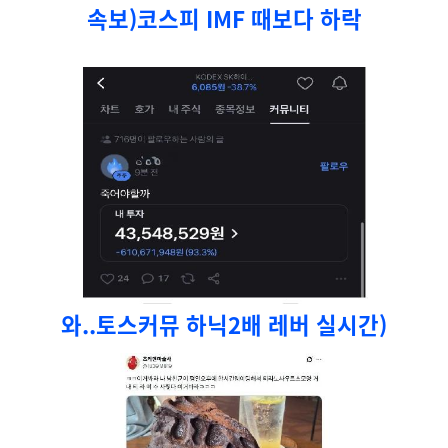
속보)코스피 IMF 때보다 하락
와..토스커뮤 하닉2배 레버 실시간)